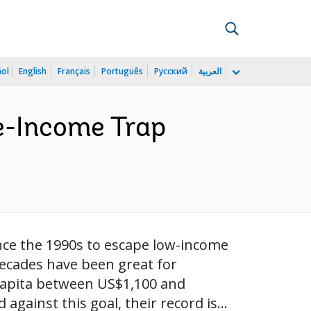
ñol
English
Français
Português
Русский
العربية
e-Income Trap
nce the 1990s to escape low-income
decades have been great for
capita between US$1,100 and
gainst this goal, their record is...