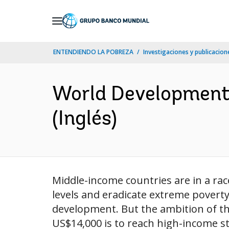
Skip
to
Main
ENTENDIENDO LA POBREZA
Investigaciones y publicacione
Navigation
World Development 
(Inglés)
Middle-income countries are in a ra
levels and eradicate extreme poverty
development. But the ambition of t
US$14,000 is to reach high-income sta