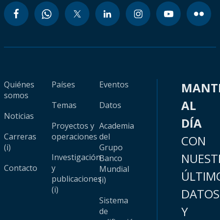
Quiénes
Países
Eventos
MANT
somos
AL
Temas
Datos
Noticias
DÍA
Proyectos y
Academia
Carreras
operaciones
del
CON
(i)
Grupo
NUEST
Investigación
Banco
Contacto
y
Mundial
ÚLTIM
publicaciones
(i)
(i)
DATOS
Sistema
Y
de