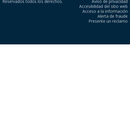
Reservados todos los derechos.
Aviso de privacidad
Accesibilidad del sitio web
Acceso a la información
Alerta de fraude
Presente un reclamo