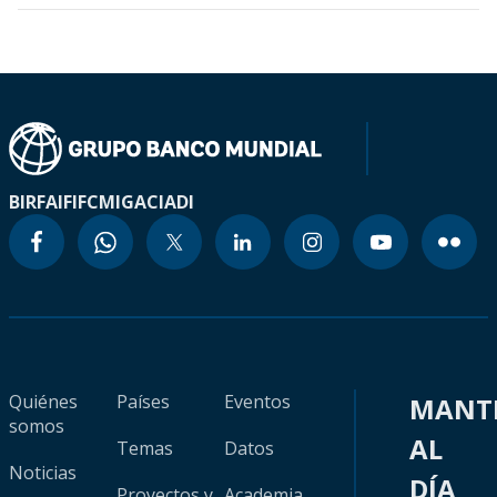
BIRF
AIF
IFC
MIGA
CIADI
Quiénes
Países
Eventos
MANT
somos
AL
Temas
Datos
Noticias
DÍA
Proyectos y
Academia