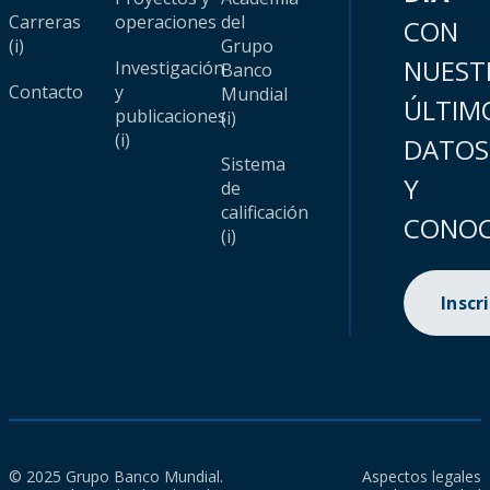
Carreras
operaciones
del
CON
(i)
Grupo
NUEST
Investigación
Banco
Contacto
y
Mundial
ÚLTIM
publicaciones
(i)
(i)
DATOS
Sistema
Y
de
calificación
CONOC
(i)
Inscr
© 2025 Grupo Banco Mundial.
Aspectos legales