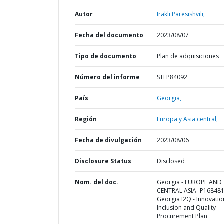
Autor
Irakli Paresishvili;
Fecha del documento
2023/08/07
Tipo de documento
Plan de adquisiciones
Número del informe
STEP84092
País
Georgia,
Región
Europa y Asia central,
Fecha de divulgación
2023/08/06
Disclosure Status
Disclosed
Nom. del doc.
Georgia - EUROPE AND
CENTRAL ASIA- P168481
Georgia I2Q - Innovatio
Inclusion and Quality -
Procurement Plan