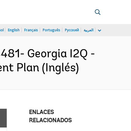
ñol
English
Français
Português
Русский
العربية
81- Georgia I2Q -
nt Plan (Inglés)
ENLACES
RELACIONADOS