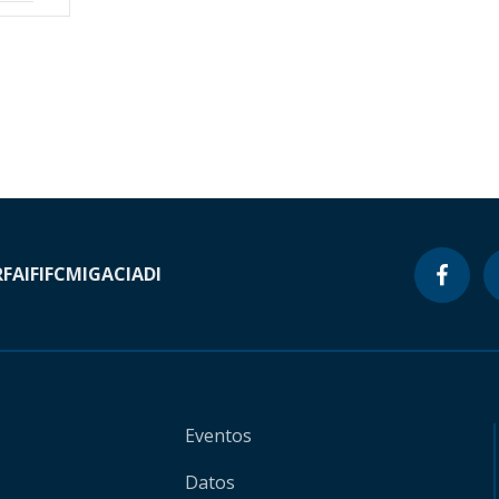
RF
AIF
IFC
MIGA
CIADI
Eventos
Datos