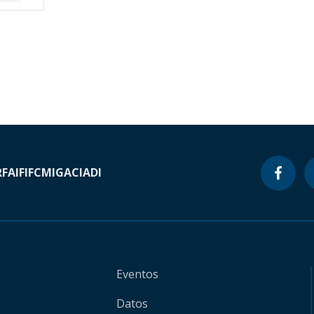
RF
AIF
IFC
MIGA
CIADI
Eventos
Datos