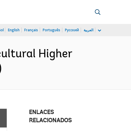
ñol
English
Français
Português
Русский
العربية
ultural Higher
)
ENLACES
RELACIONADOS