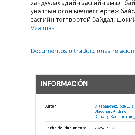
хандуулах эдийн засгийн эмзэг ба
уналтын олон мөчлөгт өртөж байсан
засгийн тогтвортой байдал, шокийг
Vea más
Documentos o traducciones relacio
INFORMACIÓN
Autor
Diaz Sanchez, Jose Luis;
Blackman, Andrew;
Dondog, Badamchimeg
Fecha del documento
2025/06/30