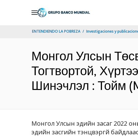
Skip
to
Main
ENTENDIENDO LA POBREZA
Investigaciones y publicacione
Navigation
Монгол Улсын Төсв
Тогтвортой, Хүртэ
Шинэчлэл : Тойм (
Монгол Улсын эдийн засаг 2022 оны
эдийн засгийн тэнцвэргүй байдлаа