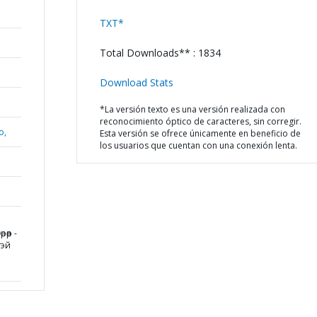
TXT*
Total Downloads** : 1834
Download Stats
*La versión texto es una versión realizada con
reconocimiento óptico de caracteres, sin corregir.
o,
Esta versión se ofrece únicamente en beneficio de
los usuarios que cuentan con una conexión lenta.
өөр -
тэй