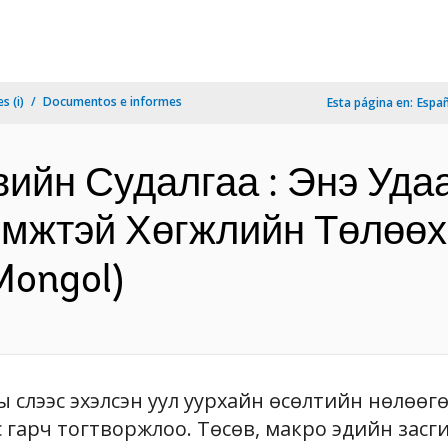
s (i)
Documentos e informes
Esta página en:
Espa
ийн Судалгаа : Энэ Уда
эмжтэй Хөгжлийн Төлөөх
Mongol)
 сүүлээс эхэлсэн уул уурхайн өсөлтийн нөлөөг
с гарч тогтворжлоо. Төсөв, макро эдийн засг