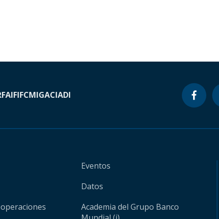
RF
AIF
IFC
MIGA
CIADI
Eventos
Datos
 operaciones
Academia del Grupo Banco
Mundial (i)