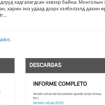
йдлууд хадгалагдсан хэвээр байна. Монголын 
, харин энэ удаад дээрх хэлбэлзэлд дахин өр
...
nados
DESCARGAS
INFORME COMPLETO
;
Versión oficial del documento (puede incluir firmas,
etc.)
Versión oficial (PDF)