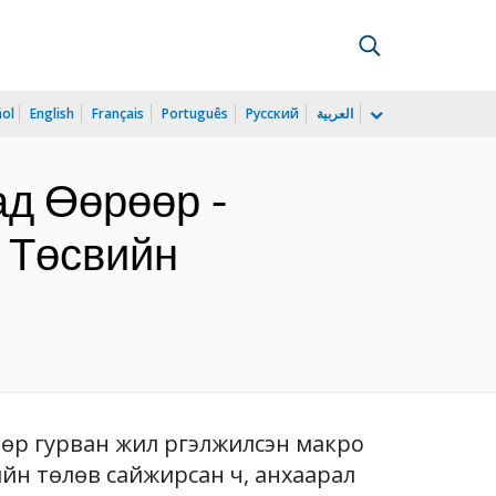
ñol
English
Français
Português
Русский
العربية
ад Өөрөөр -
 Төсвийн
өөр гурван жил үргэлжилсэн макро
ийн төлөв сайжирсан ч, анхаарал