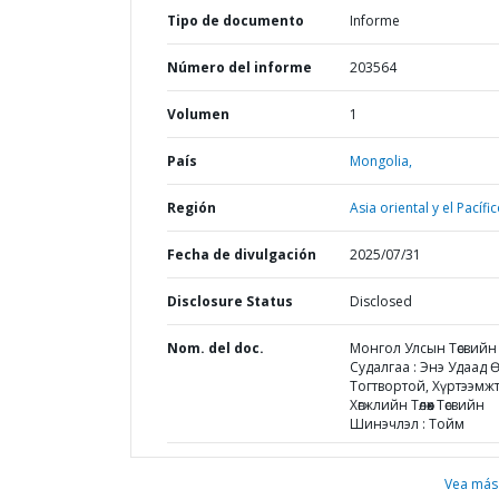
Tipo de documento
Informe
Número del informe
203564
Volumen
1
País
Mongolia,
Región
Asia oriental y el Pacífic
Fecha de divulgación
2025/07/31
Disclosure Status
Disclosed
Nom. del doc.
Монгол Улсын Төсвийн
Судалгаа : Энэ Удаад Өөр
Тогтвортой, Хүртээмж
Хөгжлийн Төлөөх Төсвийн
Шинэчлэл : Тойм
Vea más