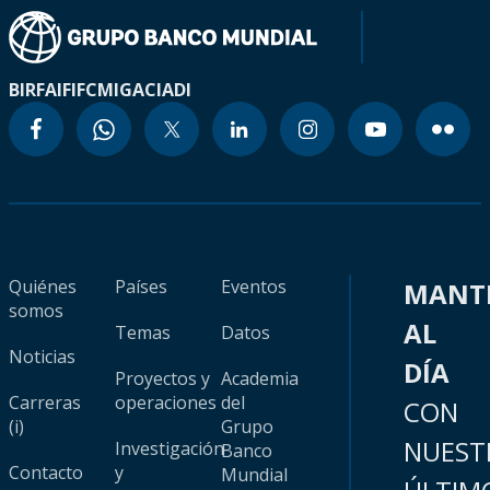
BIRF
AIF
IFC
MIGA
CIADI
Quiénes
Países
Eventos
MANT
somos
AL
Temas
Datos
Noticias
DÍA
Proyectos y
Academia
Carreras
operaciones
del
CON
(i)
Grupo
NUEST
Investigación
Banco
Contacto
y
Mundial