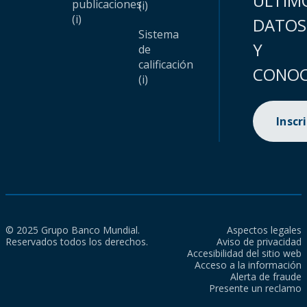
ÚLTIM
publicaciones
(i)
(i)
DATOS
Sistema
Y
de
calificación
CONOC
(i)
Inscr
© 2025 Grupo Banco Mundial.
Aspectos legales
Reservados todos los derechos.
Aviso de privacidad
Accesibilidad del sitio web
Acceso a la información
Alerta de fraude
Presente un reclamo