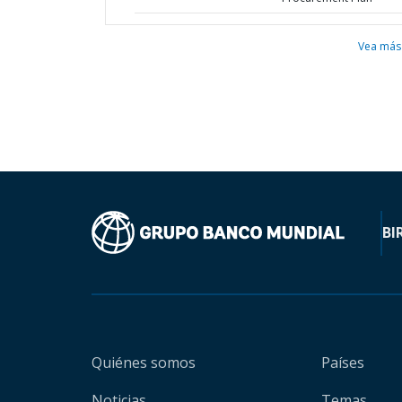
Vea más
BI
Quiénes somos
Países
Noticias
Temas