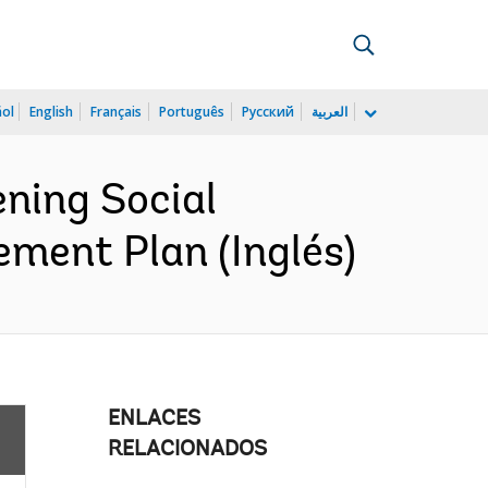
ñol
English
Français
Português
Русский
العربية
ning Social
ement Plan (Inglés)
ENLACES
RELACIONADOS