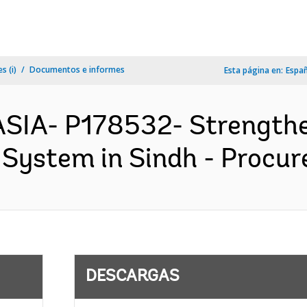
s (i)
Documentos e informes
Esta página en:
Espa
SIA- P178532- Strengthe
 System in Sindh - Procur
DESCARGAS