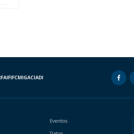
RF
AIF
IFC
MIGA
CIADI
Eventos
Datos