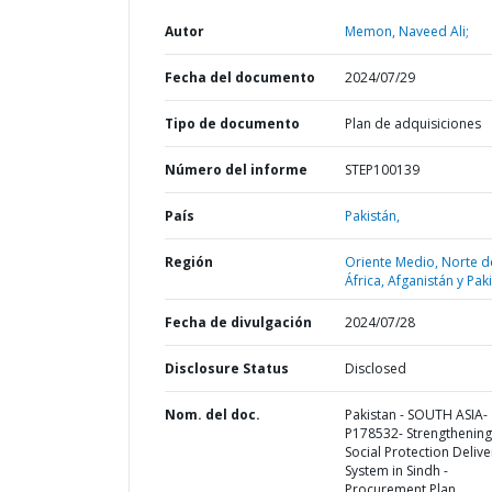
Autor
Memon, Naveed Ali;
Fecha del documento
2024/07/29
Tipo de documento
Plan de adquisiciones
Número del informe
STEP100139
País
Pakistán,
Región
Oriente Medio, Norte d
África, Afganistán y Pak
Fecha de divulgación
2024/07/28
Disclosure Status
Disclosed
Nom. del doc.
Pakistan - SOUTH ASIA-
P178532- Strengthening
Social Protection Delive
System in Sindh -
Procurement Plan