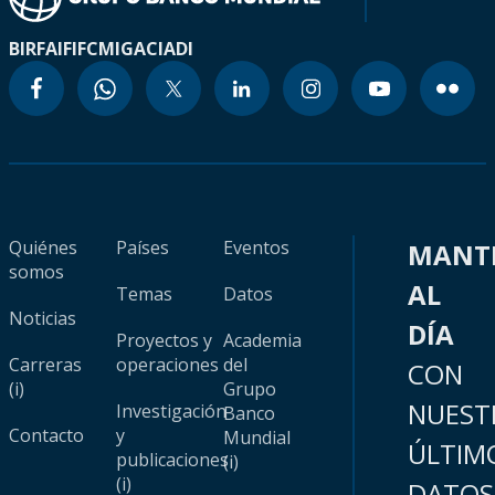
BIRF
AIF
IFC
MIGA
CIADI
Quiénes
Países
Eventos
MANT
somos
AL
Temas
Datos
Noticias
DÍA
Proyectos y
Academia
Carreras
operaciones
del
CON
(i)
Grupo
NUEST
Investigación
Banco
Contacto
y
Mundial
ÚLTIM
publicaciones
(i)
(i)
DATOS