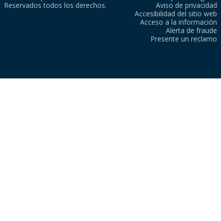
Reservados todos los derechos.
Aviso de privacidad
Accesibilidad del sitio web
Acceso a la información
Alerta de fraude
Presente un reclamo