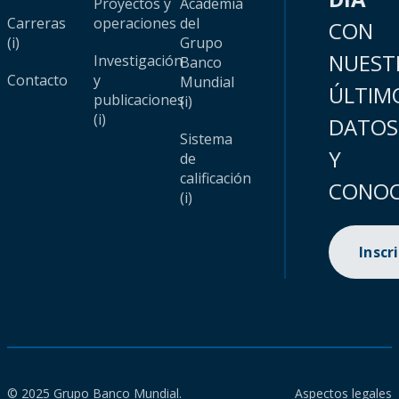
Proyectos y
Academia
Carreras
operaciones
del
CON
(i)
Grupo
NUEST
Investigación
Banco
Contacto
y
Mundial
ÚLTIM
publicaciones
(i)
(i)
DATOS
Sistema
Y
de
calificación
CONOC
(i)
Inscr
© 2025 Grupo Banco Mundial.
Aspectos legales