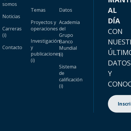
somos
AL
Temas
Datos
Noticias
DÍA
Proyectos y
Academia
Carreras
operaciones
del
CON
(i)
Grupo
NUEST
Investigación
Banco
Contacto
y
Mundial
ÚLTIM
publicaciones
(i)
(i)
DATOS
Sistema
Y
de
calificación
CONOC
(i)
Inscr