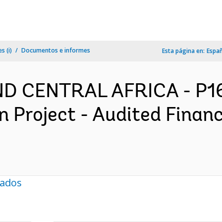
s (i)
Documentos e informes
Esta página en:
Espa
D CENTRAL AFRICA - P16
n Project - Audited Finan
nados