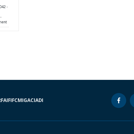
042 -
-
ment
RF
AIF
IFC
MIGA
CIADI