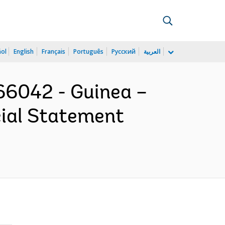
ñol
English
Français
Português
Русский
العربية
6042 - Guinea –
cial Statement