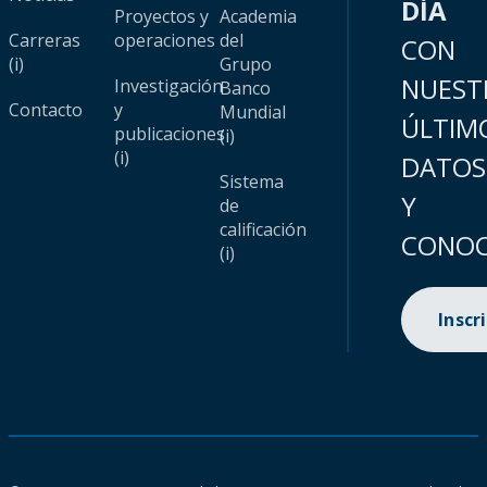
DÍA
Proyectos y
Academia
Carreras
operaciones
del
CON
(i)
Grupo
NUEST
Investigación
Banco
Contacto
y
Mundial
ÚLTIM
publicaciones
(i)
(i)
DATOS
Sistema
Y
de
calificación
CONOC
(i)
Inscr