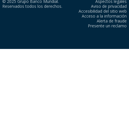
© 2025 Grupo Banco Mundial.
Aspectos legales
Reservados todos los derechos.
Aviso de privacidad
Accesibilidad del sitio web
Acceso a la información
Alerta de fraude
Presente un reclamo