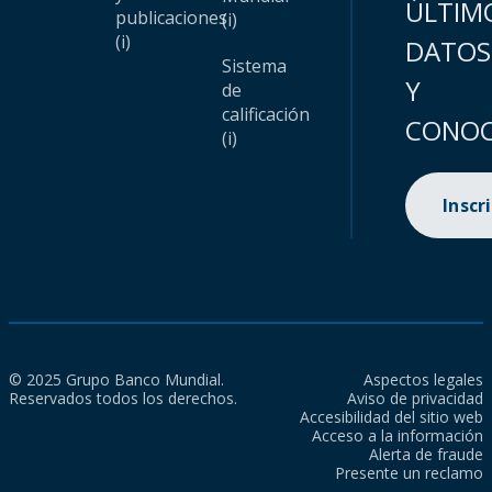
ÚLTIM
publicaciones
(i)
(i)
DATOS
Sistema
Y
de
calificación
CONOC
(i)
Inscr
© 2025 Grupo Banco Mundial.
Aspectos legales
Reservados todos los derechos.
Aviso de privacidad
Accesibilidad del sitio web
Acceso a la información
Alerta de fraude
Presente un reclamo