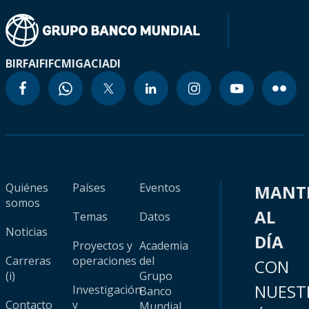
BIRF
AIF
IFC
MIGA
CIADI
Quiénes
Países
Eventos
MANT
somos
AL
Temas
Datos
Noticias
DÍA
Proyectos y
Academia
Carreras
operaciones
del
CON
(i)
Grupo
NUEST
Investigación
Banco
Contacto
y
Mundial