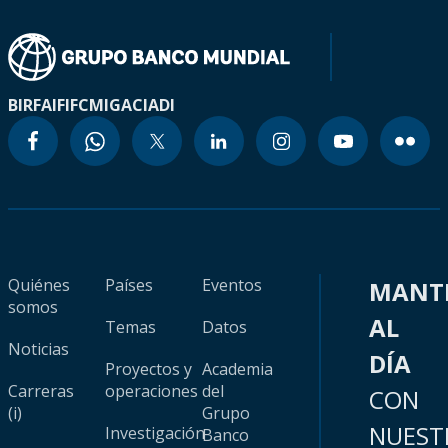
BIRF
AIF
IFC
MIGA
CIADI
Quiénes
Países
Eventos
MANT
somos
AL
Temas
Datos
Noticias
DÍA
Proyectos y
Academia
Carreras
operaciones
del
CON
(i)
Grupo
NUEST
Investigación
Banco