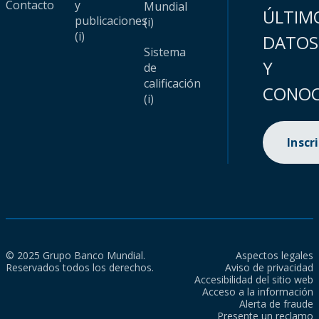
Contacto
y
Mundial
ÚLTIM
publicaciones
(i)
(i)
DATOS
Sistema
Y
de
calificación
CONOC
(i)
Inscr
© 2025 Grupo Banco Mundial.
Aspectos legales
Reservados todos los derechos.
Aviso de privacidad
Accesibilidad del sitio web
Acceso a la información
Alerta de fraude
Presente un reclamo