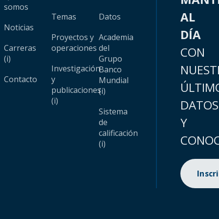
somos
AL
Temas
Datos
Noticias
DÍA
Proyectos y
Academia
Carreras
operaciones
del
CON
(i)
Grupo
NUEST
Investigación
Banco
Contacto
y
Mundial
ÚLTIM
publicaciones
(i)
(i)
DATOS
Sistema
Y
de
calificación
CONOC
(i)
Inscr