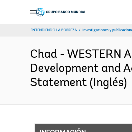
Skip
to
Main
ENTENDIENDO LA POBREZA
Investigaciones y publicacione
Navigation
Chad - WESTERN AN
Development and Ad
Statement (Inglés)