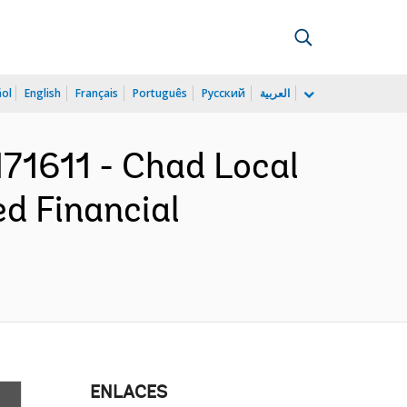
ñol
English
Français
Português
Русский
العربية
1611 - Chad Local
d Financial
ENLACES