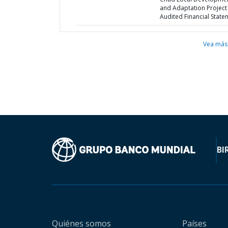
and Adaptation Project 
Audited Financial State
Vea más
BI
Quiénes somos
Países