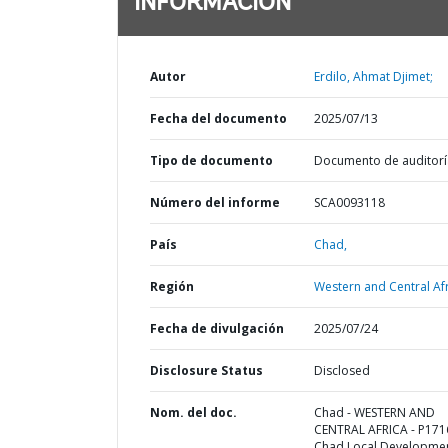
INFORMACIÓN
Autor
Erdilo, Ahmat Djimet;
Fecha del documento
2025/07/13
Tipo de documento
Documento de auditorí
Número del informe
SCA0093118
País
Chad,
Región
Western and Central Afr
Fecha de divulgación
2025/07/24
Disclosure Status
Disclosed
Nom. del doc.
Chad - WESTERN AND
CENTRAL AFRICA - P171
Chad Local Developme