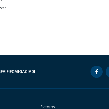
-
ment
RF
AIF
IFC
MIGA
CIADI
Eventos