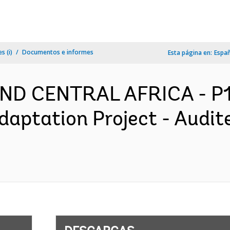
s (i)
Documentos e informes
Esta página en:
Espa
D CENTRAL AFRICA - P17
aptation Project - Audite