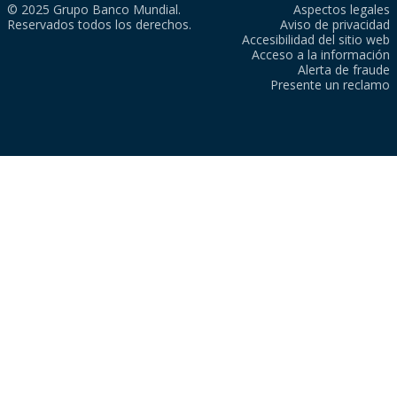
© 2025 Grupo Banco Mundial.
Aspectos legales
Reservados todos los derechos.
Aviso de privacidad
Accesibilidad del sitio web
Acceso a la información
Alerta de fraude
Presente un reclamo