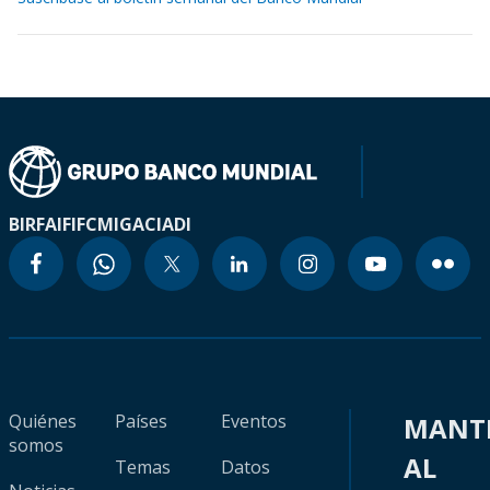
BIRF
AIF
IFC
MIGA
CIADI
Quiénes
Países
Eventos
MANT
somos
AL
Temas
Datos