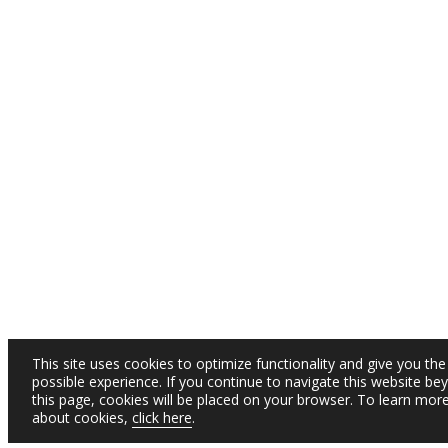
This site uses cookies to optimize functionality and give you the
possible experience. If you continue to navigate this website be
this page, cookies will be placed on your browser. To learn mor
about cookies,
click here
.