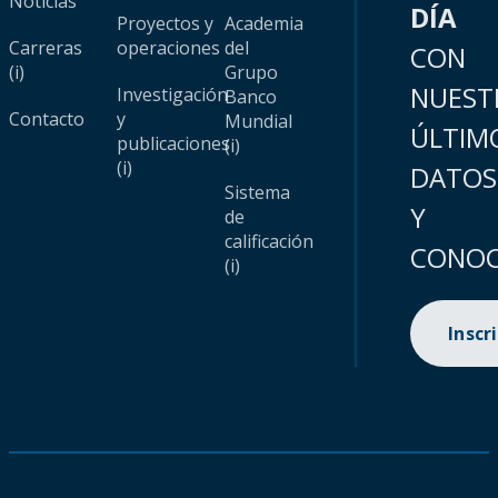
Noticias
DÍA
Proyectos y
Academia
Carreras
operaciones
del
CON
(i)
Grupo
NUEST
Investigación
Banco
Contacto
y
Mundial
ÚLTIM
publicaciones
(i)
(i)
DATOS
Sistema
Y
de
calificación
CONOC
(i)
Inscr