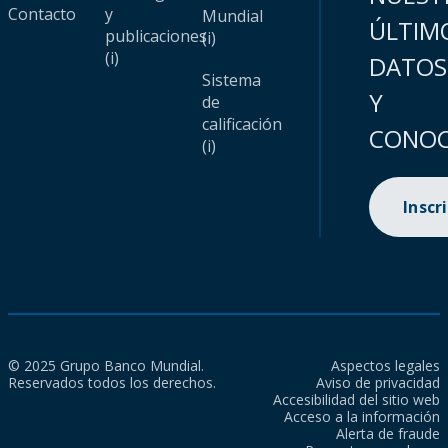
Contacto
y
Mundial
ÚLTIM
publicaciones
(i)
(i)
DATOS
Sistema
Y
de
calificación
CONOC
(i)
Inscr
© 2025 Grupo Banco Mundial.
Aspectos legales
Reservados todos los derechos.
Aviso de privacidad
Accesibilidad del sitio web
Acceso a la información
Alerta de fraude