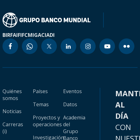
BIRF
AIF
IFC
MIGA
CIADI
Quiénes
Países
Eventos
MANT
somos
AL
Temas
Datos
Noticias
DÍA
Proyectos y
Academia
Carreras
operaciones
del
CON
(i)
Grupo
NUEST
Investigación
Banco