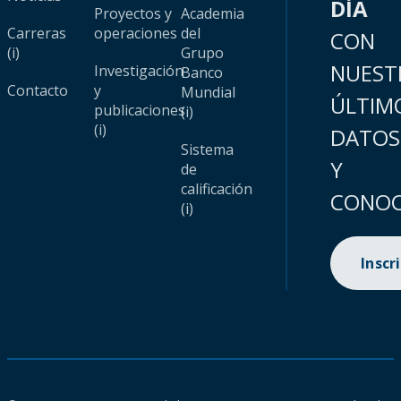
DÍA
Proyectos y
Academia
Carreras
operaciones
del
CON
(i)
Grupo
NUEST
Investigación
Banco
Contacto
y
Mundial
ÚLTIM
publicaciones
(i)
(i)
DATOS
Sistema
Y
de
calificación
CONOC
(i)
Inscr