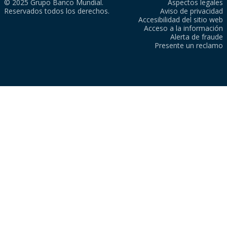
© 2025 Grupo Banco Mundial.
Aspectos legales
Reservados todos los derechos.
Aviso de privacidad
Accesibilidad del sitio web
Acceso a la información
Alerta de fraude
Presente un reclamo