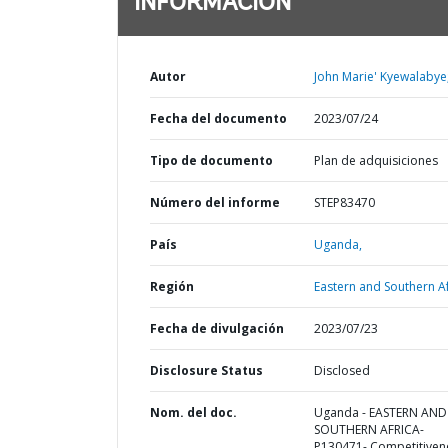
INFORMACIÓN
Autor
John Marie' Kyewalabye
Fecha del documento
2023/07/24
Tipo de documento
Plan de adquisiciones
Número del informe
STEP83470
País
Uganda,
Región
Eastern and Southern Af
Fecha de divulgación
2023/07/23
Disclosure Status
Disclosed
Nom. del doc.
Uganda - EASTERN AND
SOUTHERN AFRICA-
P130471- Competitiven