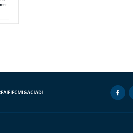
pment
RF
AIF
IFC
MIGA
CIADI