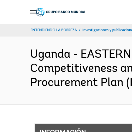
Skip
to
Main
ENTENDIENDO LA POBREZA
Investigaciones y publicacione
Navigation
Uganda - EASTERN
Competitiveness an
Procurement Plan (I