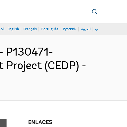
ñol
English
Français
Português
Русский
العربية
 P130471-
 Project (CEDP) -
ENLACES