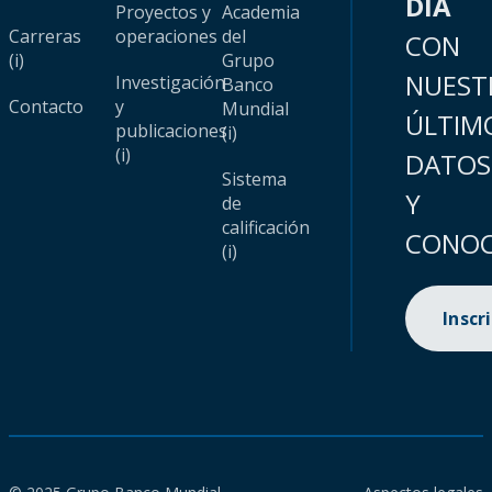
DÍA
Proyectos y
Academia
Carreras
operaciones
del
CON
(i)
Grupo
NUEST
Investigación
Banco
Contacto
y
Mundial
ÚLTIM
publicaciones
(i)
(i)
DATOS
Sistema
Y
de
calificación
CONOC
(i)
Inscr