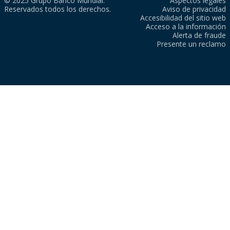
© 2025 Grupo Banco Mundial.
Aspectos legales
Reservados todos los derechos.
Aviso de privacidad
Accesibilidad del sitio web
Acceso a la información
Alerta de fraude
Presente un reclamo