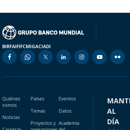
BIRF
AIF
IFC
MIGA
CIADI
Quiénes
Países
Eventos
MANT
somos
AL
Temas
Datos
Noticias
DÍA
Proyectos y
Academia
Carreras
operaciones
del