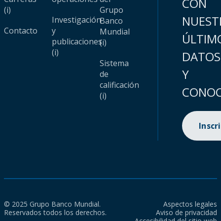
CON
(i)
Grupo
NUEST
Investigación
Banco
Contacto
y
Mundial
ÚLTIM
publicaciones
(i)
(i)
DATOS
Sistema
Y
de
calificación
CONOC
(i)
Inscr
© 2025 Grupo Banco Mundial.
Aspectos legales
Reservados todos los derechos.
Aviso de privacidad
Accesibilidad del sitio web