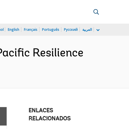
ñol
English
Français
Português
Русский
العربية
cific Resilience
ENLACES
RELACIONADOS