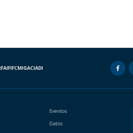
RF
AIF
IFC
MIGA
CIADI
Eventos
Datos