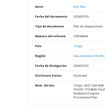
Autor
Kris, Ana;
Fecha del documento
2024/07/23
Tipo de documento
Plan de adquisiciones
Número del informe
STEP99844
País
Tonga,
Región
Asia oriental y el Pacífic
Fecha de divulgación
2024/07/22
Disclosure Status
Disclosed
Nom. del doc.
Tonga - EAST ASIA AND
PACIFIC- P154840- Pacif
Resilience Program -
Procurement Plan