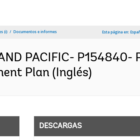
s (i)
Documentos e informes
Esta página en:
Espa
AND PACIFIC- P154840- Pa
ent Plan (Inglés)
DESCARGAS