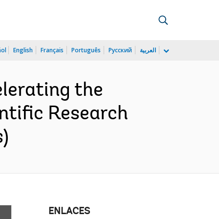
ñol
English
Français
Português
Русский
العربية
lerating the
ntific Research
s)
ENLACES