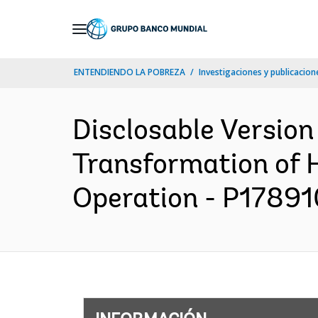
Skip
to
Main
ENTENDIENDO LA POBREZA
Investigaciones y publicacione
Navigation
Disclosable Version
Transformation of H
Operation - P178910