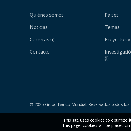
Quiénes somos
Países
Noticias
Temas
Carreras (i)
Proyectos y
Contacto
Investigaci
(i)
© 2025 Grupo Banco Mundial. Reservados todos los 
This site uses cookies to optimize f
this page, cookies will be placed o