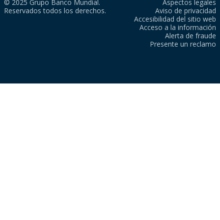
© 2025 Grupo Banco Mundial.
Aspectos legales
Reservados todos los derechos.
Aviso de privacidad
Accesibilidad del sitio web
Acceso a la información
Alerta de fraude
Presente un reclamo