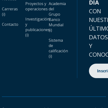
DÍA
Proyectos y
Academia
Carreras
operaciones
del
CON
(i)
Grupo
NUEST
Investigación
Banco
Contacto
y
Mundial
ÚLTIM
publicaciones
(i)
(i)
DATOS
Sistema
Y
de
calificación
CONOC
(i)
Inscr