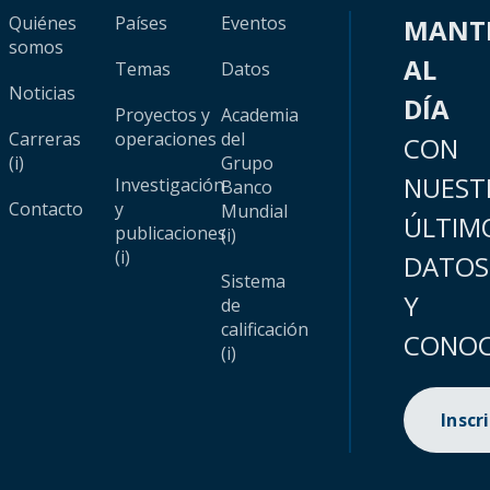
Quiénes
Países
Eventos
MANT
somos
AL
Temas
Datos
Noticias
DÍA
Proyectos y
Academia
Carreras
operaciones
del
CON
(i)
Grupo
NUEST
Investigación
Banco
Contacto
y
Mundial
ÚLTIM
publicaciones
(i)
(i)
DATOS
Sistema
Y
de
calificación
CONOC
(i)
Inscr