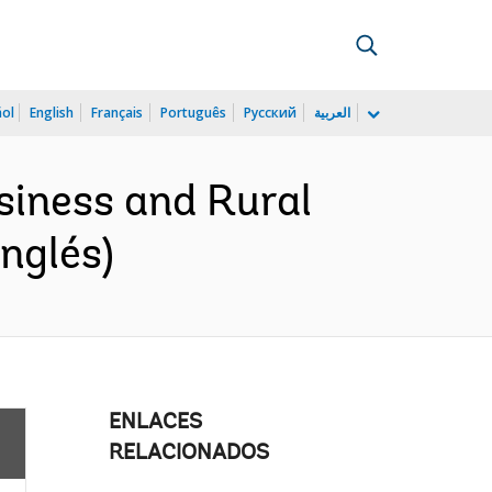
ñol
English
Français
Português
Русский
العربية
siness and Rural
nglés)
ENLACES
RELACIONADOS