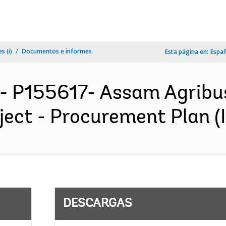
s (i)
Documentos e informes
Esta página en:
Espa
- P155617- Assam Agribu
ect - Procurement Plan (I
DESCARGAS