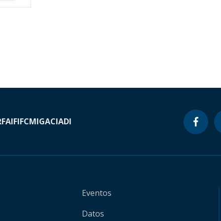
RF
AIF
IFC
MIGA
CIADI
Eventos
Datos