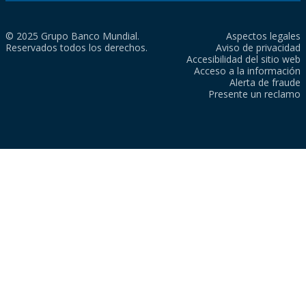
© 2025 Grupo Banco Mundial.
Aspectos legales
Reservados todos los derechos.
Aviso de privacidad
Accesibilidad del sitio web
Acceso a la información
Alerta de fraude
Presente un reclamo