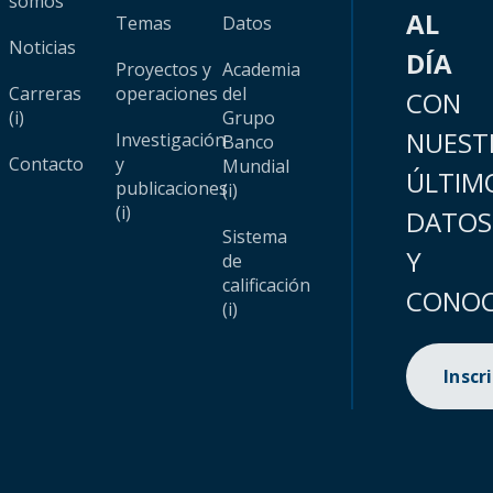
somos
AL
Temas
Datos
Noticias
DÍA
Proyectos y
Academia
Carreras
operaciones
del
CON
(i)
Grupo
NUEST
Investigación
Banco
Contacto
y
Mundial
ÚLTIM
publicaciones
(i)
(i)
DATOS
Sistema
Y
de
calificación
CONOC
(i)
Inscr