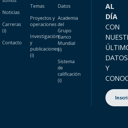
somos
AL
Temas
Datos
Noticias
DÍA
Proyectos y
Academia
Carreras
operaciones
del
CON
(i)
Grupo
NUEST
Investigación
Banco
Contacto
y
Mundial
ÚLTIM
publicaciones
(i)
(i)
DATOS
Sistema
Y
de
calificación
CONOC
(i)
Inscr