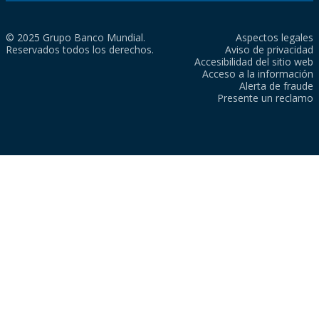
© 2025 Grupo Banco Mundial.
Aspectos legales
Reservados todos los derechos.
Aviso de privacidad
Accesibilidad del sitio web
Acceso a la información
Alerta de fraude
Presente un reclamo