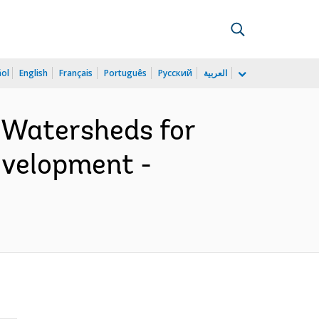
ñol
English
Français
Português
Русский
العربية
g Watersheds for
evelopment -