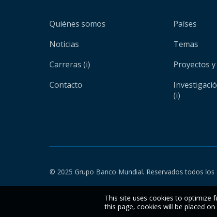
Quiénes somos
Países
Noticias
Temas
Carreras (i)
Proyectos y
Contacto
Investigaci
(i)
© 2025 Grupo Banco Mundial. Reservados todos los 
This site uses cookies to optimize f
this page, cookies will be placed o