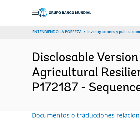
Skip
to
Main
ENTENDIENDO LA POBREZA
Investigaciones y publicacione
Navigation
Disclosable Version
Agricultural Resili
P172187 - Sequence 
Documentos o traducciones relacio