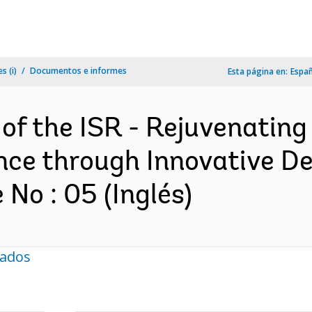
s (i)
Documentos e informes
Esta página en:
Espa
 of the ISR - Rejuvenatin
ence through Innovative D
No : 05 (Inglés)
nados