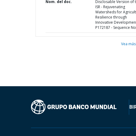
Nom. del doc.
Disclosable Version of 
ISR - Rejuvenating
Watersheds for Agricult
Resilience through
Innovative Development
P172187 - Sequence No 
Vea más
BI