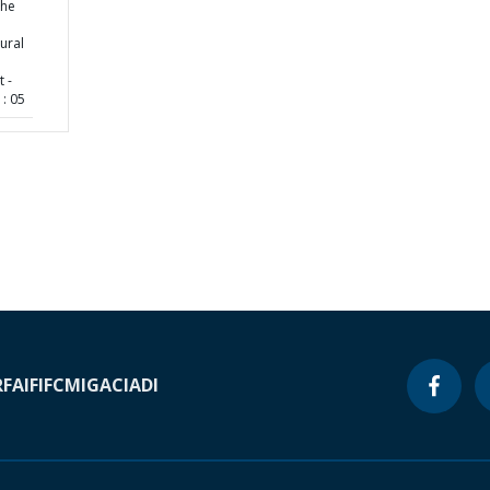
the
ural
 -
: 05
RF
AIF
IFC
MIGA
CIADI