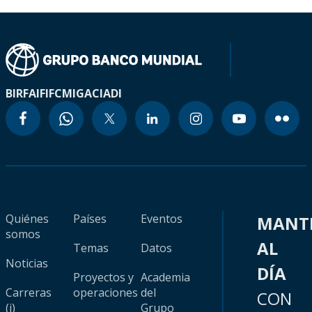
BIRF
AIF
IFC
MIGA
CIADI
Quiénes
Países
Eventos
MANT
somos
AL
Temas
Datos
Noticias
DÍA
Proyectos y
Academia
Carreras
operaciones
del
CON
(i)
Grupo