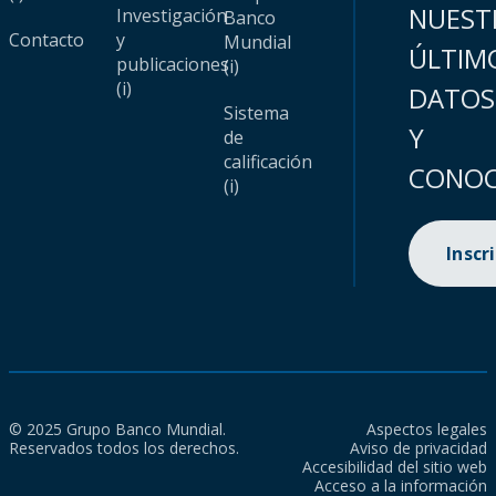
NUEST
Investigación
Banco
Contacto
y
Mundial
ÚLTIM
publicaciones
(i)
(i)
DATOS
Sistema
Y
de
calificación
CONOC
(i)
Inscr
© 2025 Grupo Banco Mundial.
Aspectos legales
Reservados todos los derechos.
Aviso de privacidad
Accesibilidad del sitio web
Acceso a la información