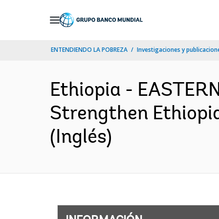
Skip
to
Main
ENTENDIENDO LA POBREZA
Investigaciones y publicacione
Navigation
Ethiopia - EASTE
Strengthen Ethiopi
(Inglés)