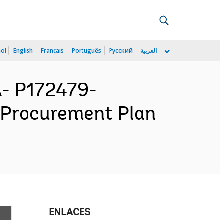
ñol
English
Français
Português
Русский
العربية
- P172479-
- Procurement Plan
ENLACES