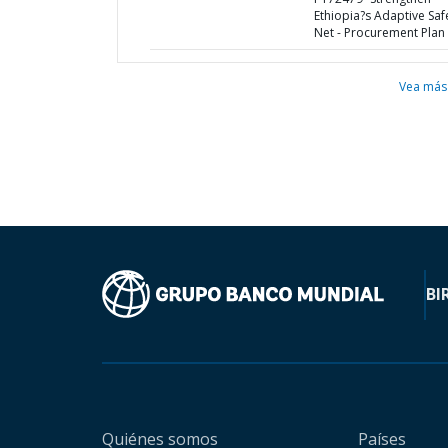
Ethiopia?s Adaptive Saf
Net - Procurement Plan
Vea más
BI
Quiénes somos
Países