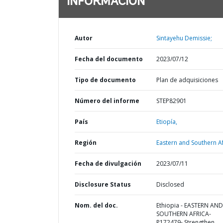
INFORMACIÓN
Autor
Sintayehu Demissie;
Fecha del documento
2023/07/12
Tipo de documento
Plan de adquisiciones
Número del informe
STEP82901
País
Etiopía,
Región
Eastern and Southern Af
Fecha de divulgación
2023/07/11
Disclosure Status
Disclosed
Nom. del doc.
Ethiopia - EASTERN AND
SOUTHERN AFRICA-
P172479- Strengthen