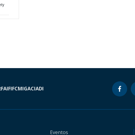
ety
RF
AIF
IFC
MIGA
CIADI
Eventos