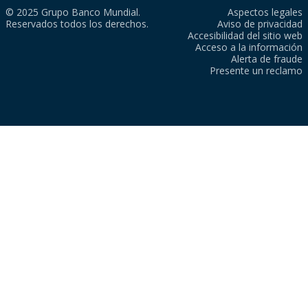
© 2025 Grupo Banco Mundial.
Aspectos legales
Reservados todos los derechos.
Aviso de privacidad
Accesibilidad del sitio web
Acceso a la información
Alerta de fraude
Presente un reclamo