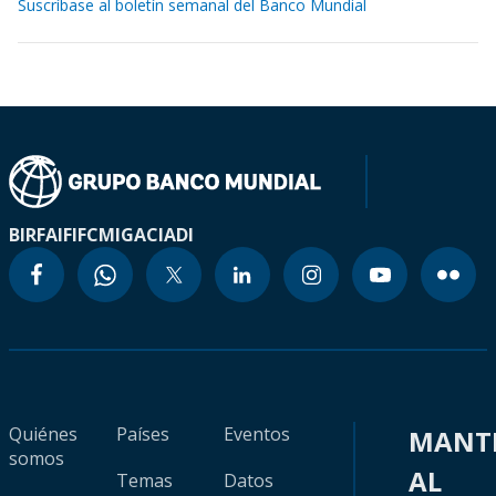
Suscríbase al boletín semanal del Banco Mundial
BIRF
AIF
IFC
MIGA
CIADI
Quiénes
Países
Eventos
MANT
somos
AL
Temas
Datos