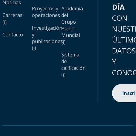
Noticias
DÍA
Proyectos y
Academia
Carreras
operaciones
del
CON
(i)
Grupo
NUEST
Investigación
Banco
Contacto
y
Mundial
ÚLTIM
publicaciones
(i)
(i)
DATOS
Sistema
Y
de
calificación
CONOC
(i)
Inscr