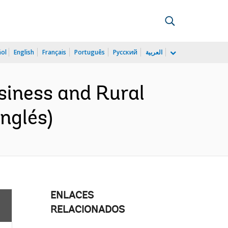
ñol
English
Français
Português
Русский
العربية
siness and Rural
nglés)
ENLACES
RELACIONADOS