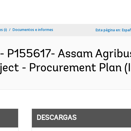
s (i)
Documentos e informes
Esta página en:
Espa
- P155617- Assam Agribu
ect - Procurement Plan (I
DESCARGAS