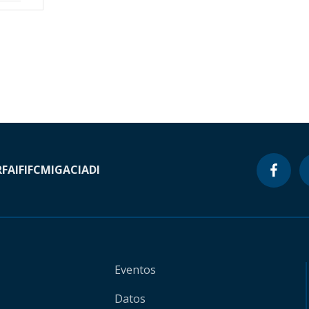
RF
AIF
IFC
MIGA
CIADI
Eventos
Datos