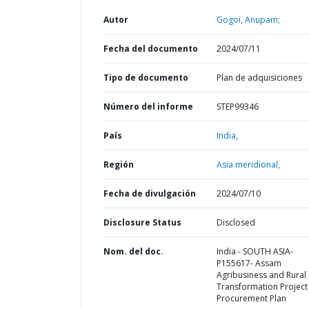
Autor
Gogoi, Anupam;
Fecha del documento
2024/07/11
Tipo de documento
Plan de adquisiciones
Número del informe
STEP99346
País
India,
Región
Asia meridional,
Fecha de divulgación
2024/07/10
Disclosure Status
Disclosed
Nom. del doc.
India - SOUTH ASIA-
P155617- Assam
Agribusiness and Rural
Transformation Project 
Procurement Plan