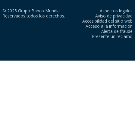
© 2025 Grupo Banco Mundial.
Aspectos legales
Reservados todos los derechos.
Aviso de privacidad
Accesibilidad del sitio web
Acceso a la información
Alerta de fraude
Presente un reclamo