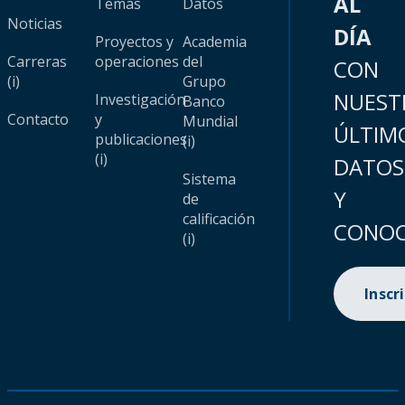
AL
Temas
Datos
Noticias
DÍA
Proyectos y
Academia
Carreras
operaciones
del
CON
(i)
Grupo
NUEST
Investigación
Banco
Contacto
y
Mundial
ÚLTIM
publicaciones
(i)
(i)
DATOS
Sistema
Y
de
calificación
CONOC
(i)
Inscr