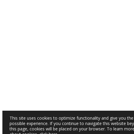
This site uses cookies to optimize functionality and give you the
possible experience. If you continue to navigate this website be
this page, cookies will be placed on your browser. To learn mor