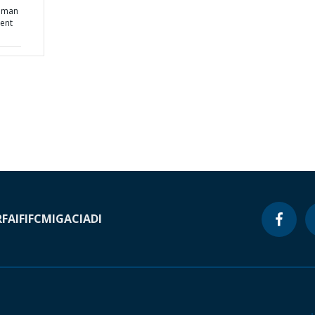
Human
ent
RF
AIF
IFC
MIGA
CIADI