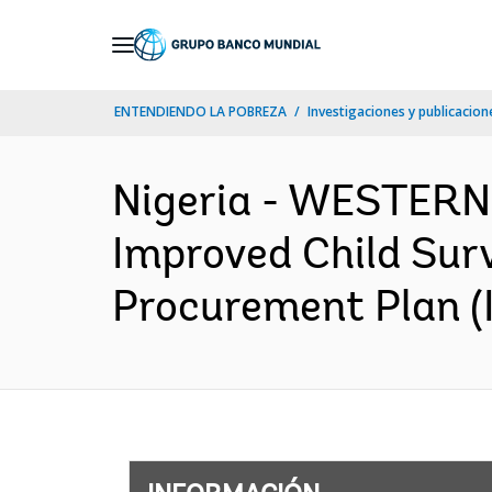
Skip
to
Main
ENTENDIENDO LA POBREZA
Investigaciones y publicacione
Navigation
Nigeria - WESTERN
Improved Child Sur
Procurement Plan (I