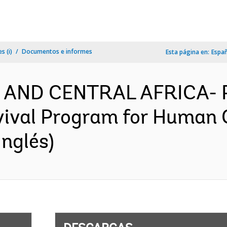
s (i)
Documentos e informes
Esta página en:
Espa
 AND CENTRAL AFRICA- P
vival Program for Human 
nglés)