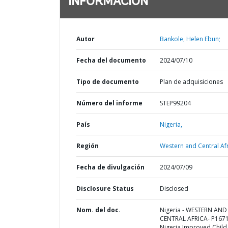
INFORMACIÓN
Autor
Bankole, Helen Ebun;
Fecha del documento
2024/07/10
Tipo de documento
Plan de adquisiciones
Número del informe
STEP99204
País
Nigeria,
Región
Western and Central Afr
Fecha de divulgación
2024/07/09
Disclosure Status
Disclosed
Nom. del doc.
Nigeria - WESTERN AND
CENTRAL AFRICA- P167
Nigeria Improved Child