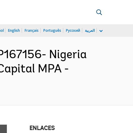
ñol
English
Français
Português
Русский
العربية
167156- Nigeria
Capital MPA -
ENLACES