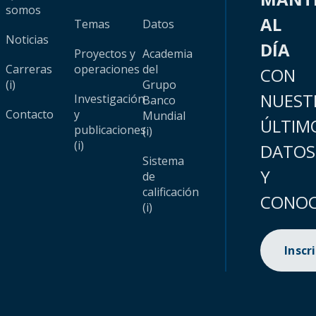
somos
AL
Temas
Datos
Noticias
DÍA
Proyectos y
Academia
Carreras
operaciones
del
CON
(i)
Grupo
NUEST
Investigación
Banco
Contacto
y
Mundial
ÚLTIM
publicaciones
(i)
(i)
DATOS
Sistema
Y
de
calificación
CONOC
(i)
Inscr