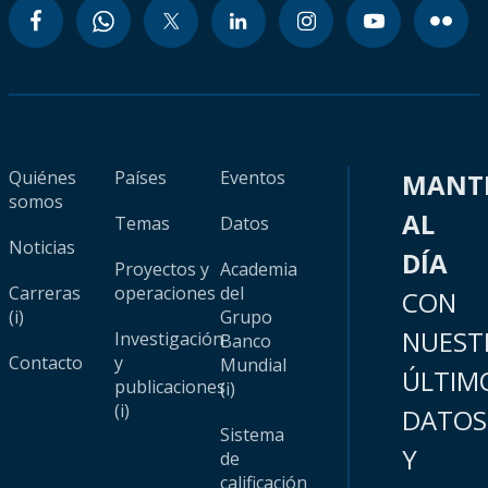
Quiénes
Países
Eventos
MANT
somos
AL
Temas
Datos
Noticias
DÍA
Proyectos y
Academia
Carreras
operaciones
del
CON
(i)
Grupo
NUEST
Investigación
Banco
Contacto
y
Mundial
ÚLTIM
publicaciones
(i)
(i)
DATOS
Sistema
Y
de
calificación