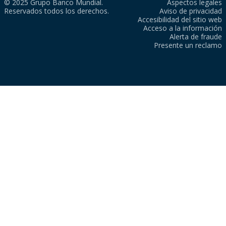
© 2025 Grupo Banco Mundial.
Aspectos legales
Reservados todos los derechos.
Aviso de privacidad
Accesibilidad del sitio web
Acceso a la información
Alerta de fraude
Presente un reclamo