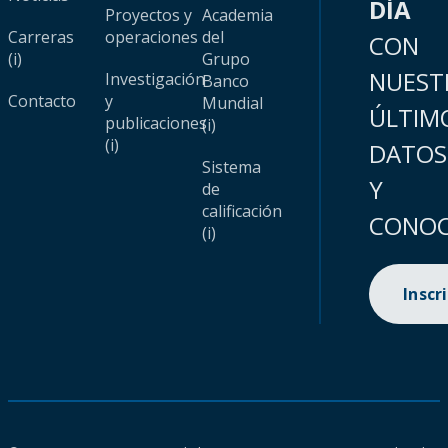
DÍA
Proyectos y
Academia
Carreras
operaciones
del
CON
(i)
Grupo
NUEST
Investigación
Banco
Contacto
y
Mundial
ÚLTIM
publicaciones
(i)
(i)
DATOS
Sistema
Y
de
calificación
CONOC
(i)
Inscr