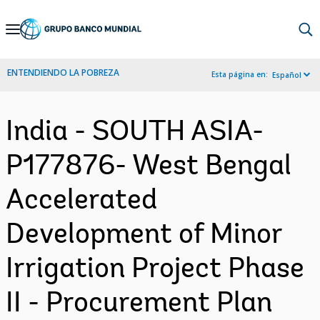
Skip
to
Main
ENTENDIENDO LA POBREZA
Esta página en:
Español
Navigation
India - SOUTH ASIA-
P177876- West Bengal
Accelerated
Development of Minor
Irrigation Project Phase
II - Procurement Plan