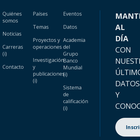
Quiénes
Países
Eventos
MANT
somos
AL
Temas
Datos
Noticias
DÍA
Proyectos y
Academia
Carreras
operaciones
del
CON
(i)
Grupo
NUEST
Investigación
Banco
Contacto
y
Mundial
ÚLTIM
publicaciones
(i)
(i)
DATOS
Sistema
Y
de
calificación
CONOC
(i)
Inscr