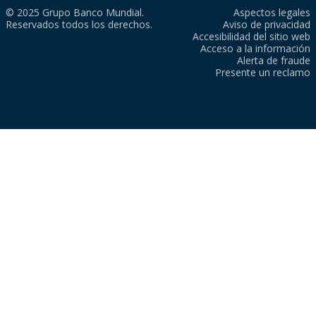
© 2025 Grupo Banco Mundial.
Aspectos legales
Reservados todos los derechos.
Aviso de privacidad
Accesibilidad del sitio web
Acceso a la información
Alerta de fraude
Presente un reclamo