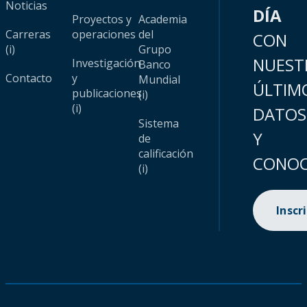
Noticias
DÍA
Proyectos y
Academia
Carreras
operaciones
del
CON
(i)
Grupo
NUEST
Investigación
Banco
Contacto
y
Mundial
ÚLTIM
publicaciones
(i)
(i)
DATOS
Sistema
Y
de
calificación
CONOC
(i)
Inscr