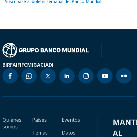
Suscríbase al boletín semanal del Banco Mundial
BIRF
AIF
IFC
MIGA
CIADI
Quiénes
Países
Eventos
MANT
somos
AL
Temas
Datos