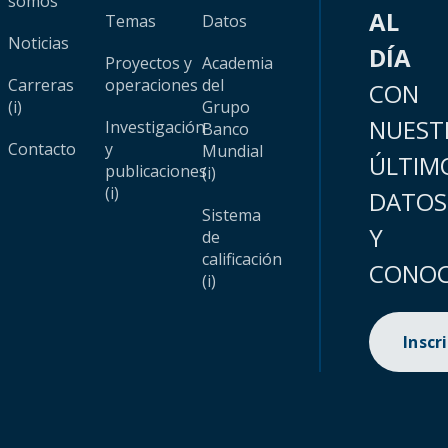
somos
AL
Temas
Datos
Noticias
DÍA
Proyectos y
Academia
Carreras
operaciones
del
CON
(i)
Grupo
NUEST
Investigación
Banco
Contacto
y
Mundial
ÚLTIM
publicaciones
(i)
(i)
DATOS
Sistema
Y
de
calificación
CONOC
(i)
Inscr