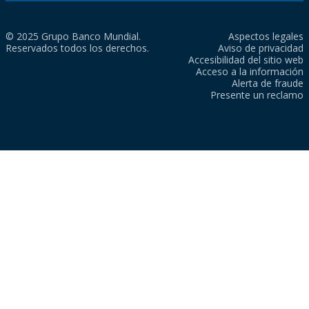
© 2025 Grupo Banco Mundial.
Aspectos legales
Reservados todos los derechos.
Aviso de privacidad
Accesibilidad del sitio web
Acceso a la información
Alerta de fraude
Presente un reclamo