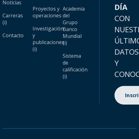
Noticias
DÍA
Proyectos y
Academia
Carreras
operaciones
del
CON
(i)
Grupo
NUEST
Investigación
Banco
Contacto
y
Mundial
ÚLTIM
publicaciones
(i)
(i)
DATOS
Sistema
Y
de
calificación
CONOC
(i)
Inscr