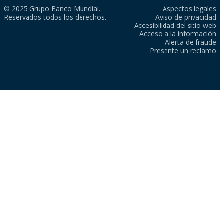
© 2025 Grupo Banco Mundial.
Aspectos legales
Reservados todos los derechos.
Aviso de privacidad
Accesibilidad del sitio web
Acceso a la información
Alerta de fraude
Presente un reclamo