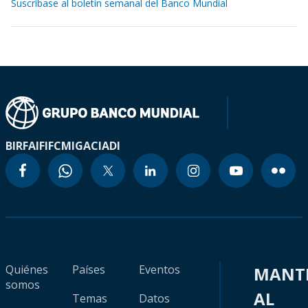
Suscríbase al boletín semanal del Banco Mundial
BIRF
AIF
IFC
MIGA
CIADI
Quiénes
Países
Eventos
MANT
somos
AL
Temas
Datos