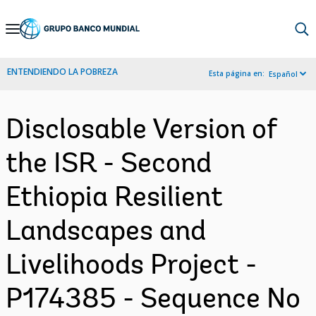
Skip
to
Main
ENTENDIENDO LA POBREZA
Esta página en:
Español
Navigation
Disclosable Version of
the ISR - Second
Ethiopia Resilient
Landscapes and
Livelihoods Project -
P174385 - Sequence No