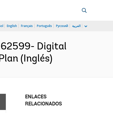
ñol
English
Français
Português
Русский
العربية
2599- Digital
lan (Inglés)
ENLACES
RELACIONADOS