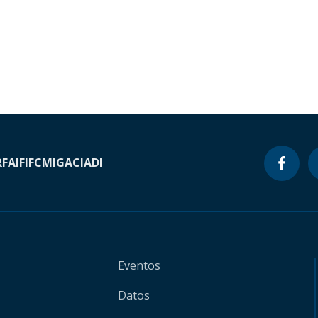
RF
AIF
IFC
MIGA
CIADI
Eventos
Datos