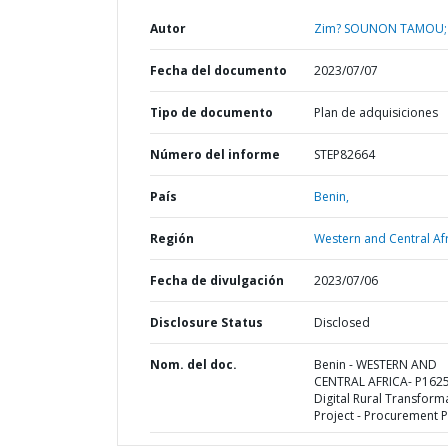
Autor
Zim? SOUNON TAMOU;
Fecha del documento
2023/07/07
Tipo de documento
Plan de adquisiciones
Número del informe
STEP82664
País
Benin,
Región
Western and Central Afr
Fecha de divulgación
2023/07/06
Disclosure Status
Disclosed
Nom. del doc.
Benin - WESTERN AND
CENTRAL AFRICA- P162
Digital Rural Transform
Project - Procurement P