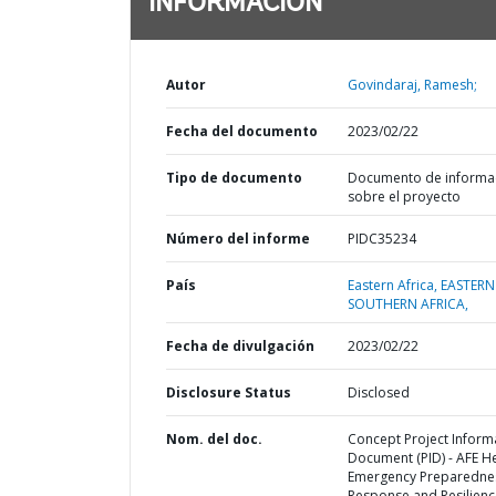
INFORMACIÓN
Autor
Govindaraj, Ramesh;
Fecha del documento
2023/02/22
Tipo de documento
Documento de informa
sobre el proyecto
Número del informe
PIDC35234
País
Eastern Africa,
EASTERN
SOUTHERN AFRICA,
Fecha de divulgación
2023/02/22
Disclosure Status
Disclosed
Nom. del doc.
Concept Project Inform
Document (PID) - AFE H
Emergency Preparedne
Response and Resilienc