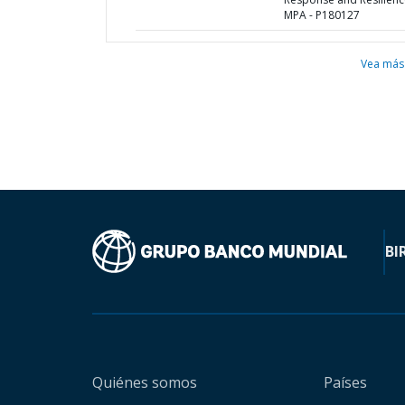
MPA - P180127
Vea más
BI
Quiénes somos
Países