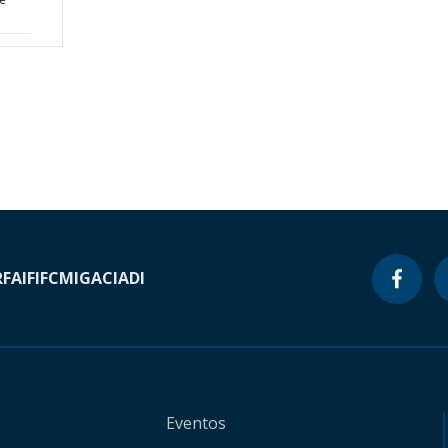
RF
AIF
IFC
MIGA
CIADI
Eventos