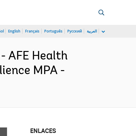
ñol
English
Français
Português
Русский
العربية
 - AFE Health
lience MPA -
ENLACES