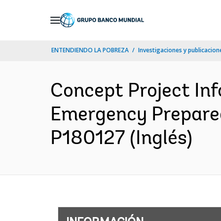
Skip
to
Main
ENTENDIENDO LA POBREZA
Investigaciones y publicacione
Navigation
Concept Project In
Emergency Prepared
P180127 (Inglés)