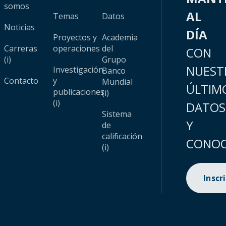
somos
AL
Temas
Datos
Noticias
DÍA
Proyectos y
Academia
Carreras
operaciones
del
CON
(i)
Grupo
NUEST
Investigación
Banco
Contacto
y
Mundial
ÚLTIM
publicaciones
(i)
(i)
DATOS
Sistema
Y
de
calificación
CONOC
(i)
Inscr