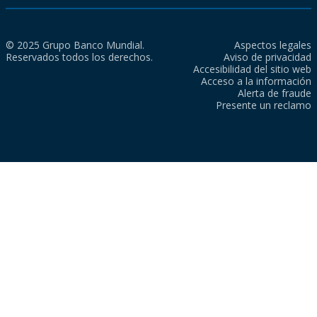
© 2025 Grupo Banco Mundial.
Aspectos legales
Reservados todos los derechos.
Aviso de privacidad
Accesibilidad del sitio web
Acceso a la información
Alerta de fraude
Presente un reclamo