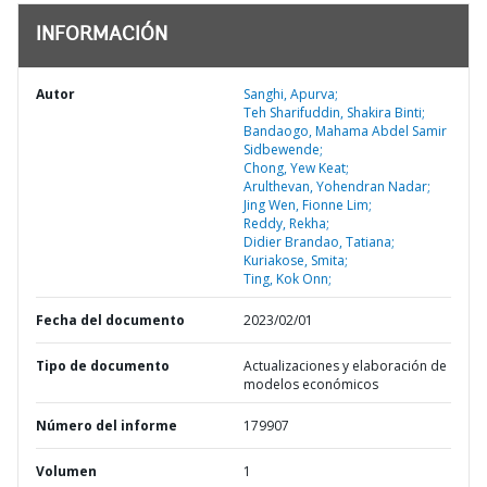
INFORMACIÓN
Autor
Sanghi, Apurva;
Teh Sharifuddin, Shakira Binti;
Bandaogo, Mahama Abdel Samir
Sidbewende;
Chong, Yew Keat;
Arulthevan, Yohendran Nadar;
Jing Wen, Fionne Lim;
Reddy, Rekha;
Didier Brandao, Tatiana;
Kuriakose, Smita;
Ting, Kok Onn;
Fecha del documento
2023/02/01
Tipo de documento
Actualizaciones y elaboración de
modelos económicos
Número del informe
179907
Volumen
1