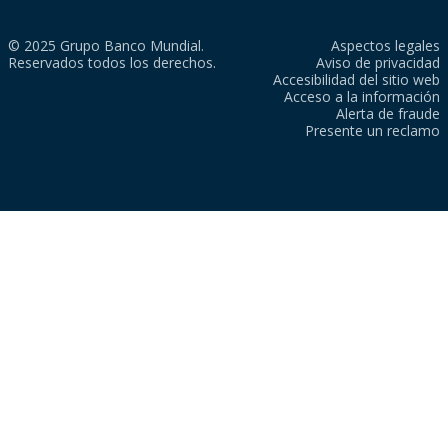
© 2025 Grupo Banco Mundial.
Aspectos legales
Reservados todos los derechos.
Aviso de privacidad
Accesibilidad del sitio web
Acceso a la información
Alerta de fraude
Presente un reclamo