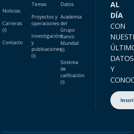
AL
Temas
Datos
Noticias
DÍA
Proyectos y
Academia
Carreras
operaciones
del
CON
(i)
Grupo
NUEST
Investigación
Banco
Contacto
y
Mundial
ÚLTIM
publicaciones
(i)
(i)
DATOS
Sistema
Y
de
calificación
CONOC
(i)
Inscr