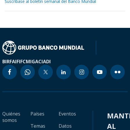
Suscríbase al boletín semanal del Banco Mundial
BIRF
AIF
IFC
MIGA
CIADI
Quiénes
Países
Eventos
MANT
somos
AL
Temas
Datos