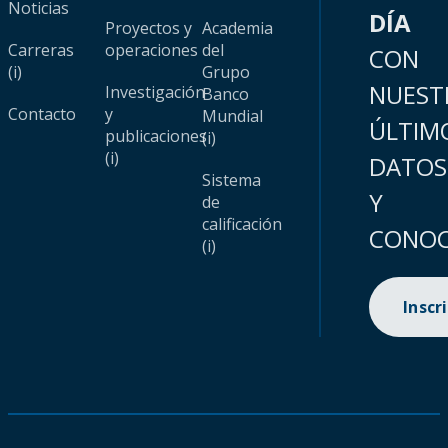
Noticias
DÍA
Proyectos y
Academia
Carreras
operaciones
del
CON
(i)
Grupo
NUEST
Investigación
Banco
Contacto
y
Mundial
ÚLTIM
publicaciones
(i)
(i)
DATOS
Sistema
Y
de
calificación
CONOC
(i)
Inscr