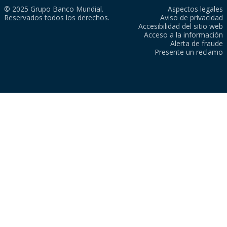
© 2025 Grupo Banco Mundial.
Aspectos legales
Reservados todos los derechos.
Aviso de privacidad
Accesibilidad del sitio web
Acceso a la información
Alerta de fraude
Presente un reclamo