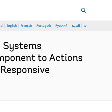
ñol
English
Français
Português
Русский
العربية
l Systems
mponent to Actions
 Responsive