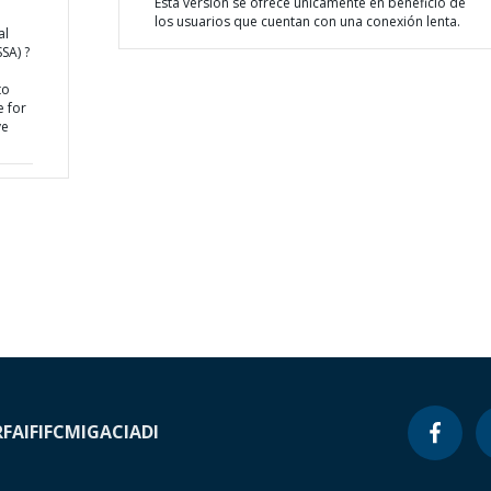
Esta versión se ofrece únicamente en beneficio de
los usuarios que cuentan con una conexión lenta.
al
SA) ?
to
 for
ve
RF
AIF
IFC
MIGA
CIADI