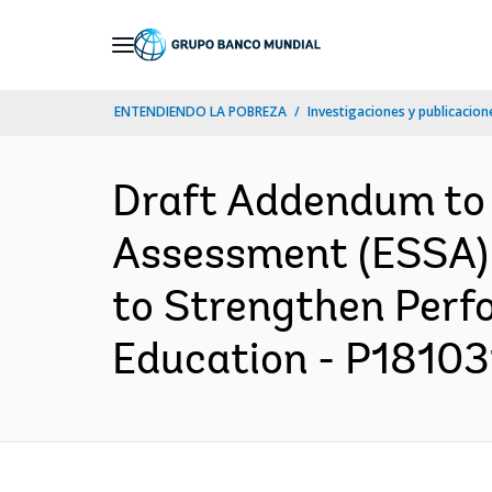
Skip
to
Main
ENTENDIENDO LA POBREZA
Investigaciones y publicacione
Navigation
Draft Addendum to 
Assessment (ESSA) 
to Strengthen Perf
Education - P181031