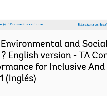
s (i)
Documentos e informes
Esta página en:
Espa
Environmental and Socia
? English version - TA Co
ormance for Inclusive And
 (Inglés)