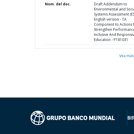
Nom. del doc.
Draft Addendum to
Environmental and Soci
Systems Assessment (ES
English version - TA
Component to Actions 
Strengthen Performance
Inclusive And Responsi
Education - P181031
Vea más
BI